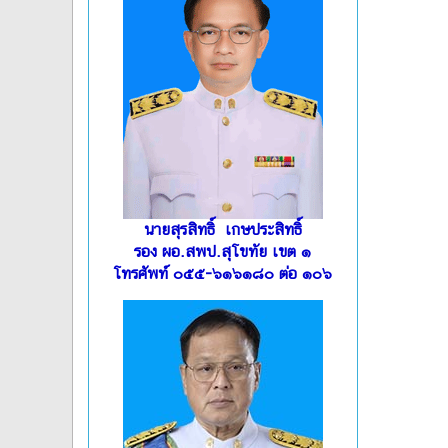
นายสุรสิทธิ์ เกษประสิทธิ์
รอง ผอ.สพป.สุโขทัย เขต ๑
โทรศัพท์ ๐๕๕-๖๑๖๑๘๐ ต่อ ๑๐๖