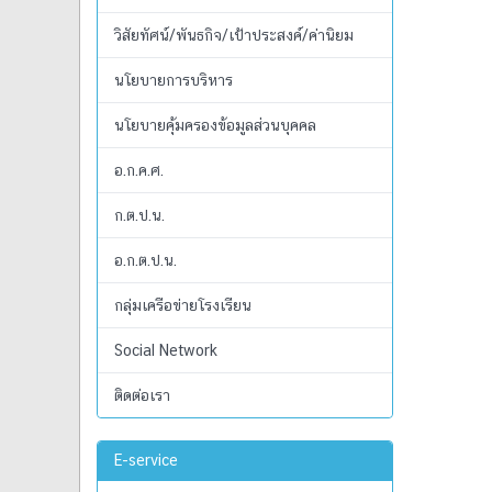
วิสัยทัศน์/พันธกิจ/เป้าประสงค์/ค่านิยม
นโยบายการบริหาร
นโยบายคุ้มครองข้อมูลส่วนบุคคล
อ.ก.ค.ศ.
ก.ต.ป.น.
อ.ก.ต.ป.น.
กลุ่มเครือข่ายโรงเรียน
Social Network
ติดต่อเรา
E-service