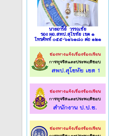
นายอารีย์ วรรณชัย
รอง ผอ.สพป.สุโขทัย เขต ๑
โทรศัพท์ ๐๕๕-๖๑๖๑๘๐ ต่อ ๑๒๑
l
l
l
l
l
l