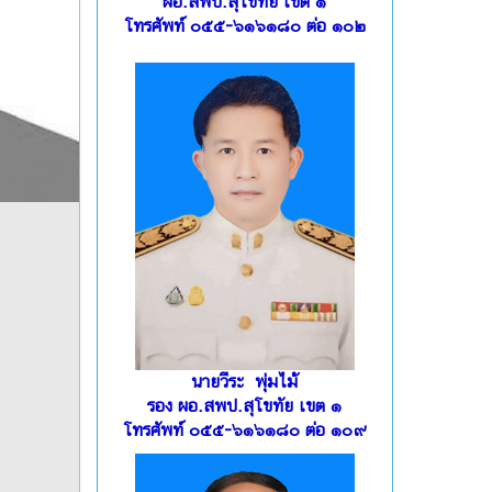
ผอ.สพป.สุโขทัย เขต ๑
โทรศัพท์ ๐๕๕-๖๑๖๑๘๐ ต่อ ๑๐๒
นายวีระ พุ่มไม้
รอง ผอ.สพป.สุโขทัย เขต ๑
โทรศัพท์ ๐๕๕-๖๑๖๑๘๐ ต่อ ๑๐๙