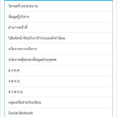
โครงสร้างหน่วยงาน
ข้อมูลผู้บริหาร
อำนาจหน้าที่
วิสัยทัศน์/พันธกิจ/เป้าประสงค์/ค่านิยม
นโยบายการบริหาร
นโยบายคุ้มครองข้อมูลส่วนบุคคล
อ.ก.ค.ศ.
ก.ต.ป.น.
อ.ก.ต.ป.น.
กลุ่มเครือข่ายโรงเรียน
Social Network