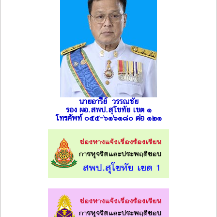
นายอารีย์ วรรณชัย
รอง ผอ.สพป.สุโขทัย เขต ๑
โทรศัพท์ ๐๕๕-๖๑๖๑๘๐ ต่อ ๑๒๑
l
l
l
l