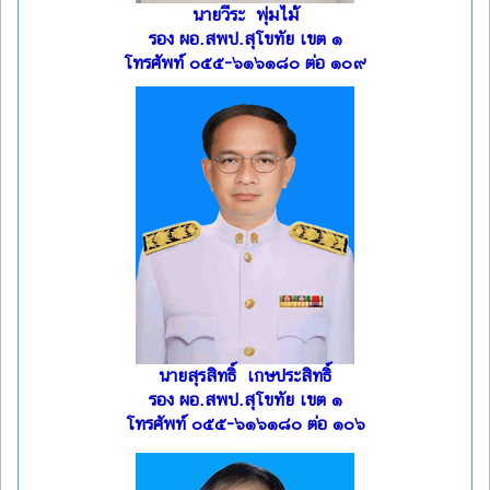
นายวีระ พุ่มไม้
รอง ผอ.สพป.สุโขทัย เขต ๑
โทรศัพท์ ๐๕๕-๖๑๖๑๘๐ ต่อ ๑๐๙
นายสุรสิทธิ์ เกษประสิทธิ์
รอง ผอ.สพป.สุโขทัย เขต ๑
โทรศัพท์ ๐๕๕-๖๑๖๑๘๐ ต่อ ๑๐๖