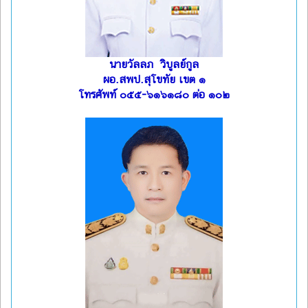
นายวัลลภ วิบูลย์กูล
ผอ.สพป.สุโขทัย เขต ๑
โทรศัพท์ ๐๕๕-๖๑๖๑๘๐ ต่อ ๑๐๒