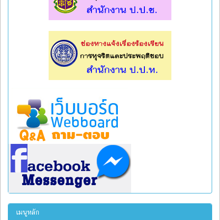
l
l
เมนูหลัก