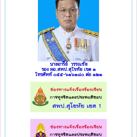
นายอารีย์ วรรณชัย
รอง ผอ.สพป.สุโขทัย เขต ๑
โทรศัพท์ ๐๕๕-๖๑๖๑๘๐ ต่อ ๑๒๑
l
l
l
l