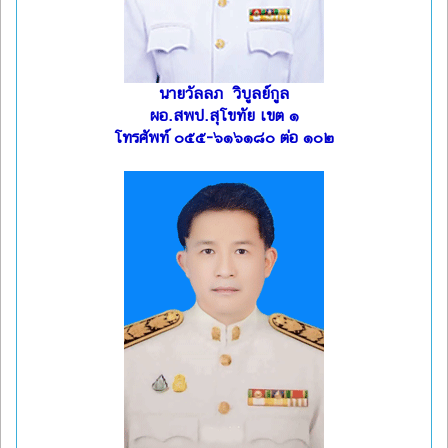
นายวัลลภ วิบูลย์กูล
ผอ.สพป.สุโขทัย เขต ๑
โทรศัพท์ ๐๕๕-๖๑๖๑๘๐ ต่อ ๑๐๒