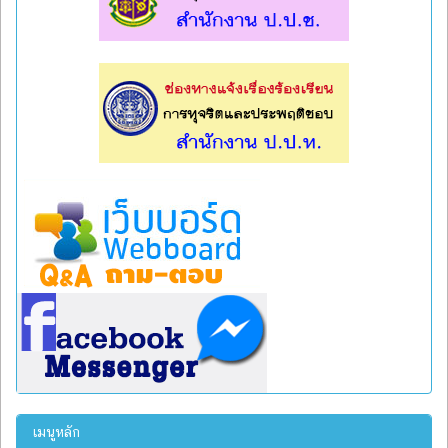
l
l
เมนูหลัก