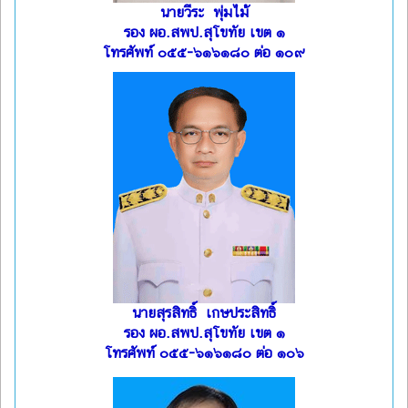
นายวีระ พุ่มไม้
รอง ผอ.สพป.สุโขทัย เขต ๑
โทรศัพท์ ๐๕๕-๖๑๖๑๘๐ ต่อ ๑๐๙
นายสุรสิทธิ์ เกษประสิทธิ์
รอง ผอ.สพป.สุโขทัย เขต ๑
โทรศัพท์ ๐๕๕-๖๑๖๑๘๐ ต่อ ๑๐๖