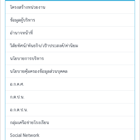
โครงสร้างหน่วยงาน
ข้อมูลผู้บริหาร
อำนาจหน้าที่
วิสัยทัศน์/พันธกิจ/เป้าประสงค์/ค่านิยม
นโยบายการบริหาร
นโยบายคุ้มครองข้อมูลส่วนบุคคล
อ.ก.ค.ศ.
ก.ต.ป.น.
อ.ก.ต.ป.น.
กลุ่มเครือข่ายโรงเรียน
Social Network