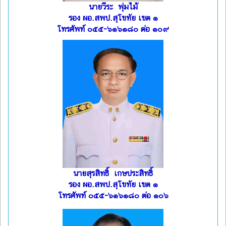
นายวีระ พุ่มไม้
รอง ผอ.สพป.สุโขทัย เขต ๑
โทรศัพท์ ๐๕๕-๖๑๖๑๘๐ ต่อ ๑๐๙
นายสุรสิทธิ์ เกษประสิทธิ์
รอง ผอ.สพป.สุโขทัย เขต ๑
โทรศัพท์ ๐๕๕-๖๑๖๑๘๐ ต่อ ๑๐๖