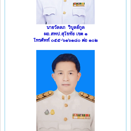
นายวัลลภ วิบูลย์กูล
ผอ.สพป.สุโขทัย เขต ๑
โทรศัพท์ ๐๕๕-๖๑๖๑๘๐ ต่อ ๑๐๒