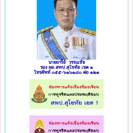
นายอารีย์ วรรณชัย
รอง ผอ.สพป.สุโขทัย เขต ๑
โทรศัพท์ ๐๕๕-๖๑๖๑๘๐ ต่อ ๑๒๑
l
l
l
l