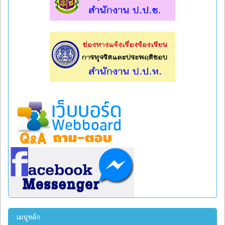
l
l
เมนูหลัก