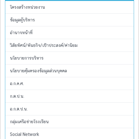
โครงสร้างหน่วยงาน
ข้อมูลผู้บริหาร
อำนาจหน้าที่
วิสัยทัศน์/พันธกิจ/เป้าประสงค์/ค่านิยม
นโยบายการบริหาร
นโยบายคุ้มครองข้อมูลส่วนบุคคล
อ.ก.ค.ศ.
ก.ต.ป.น.
อ.ก.ต.ป.น.
กลุ่มเครือข่ายโรงเรียน
Social Network