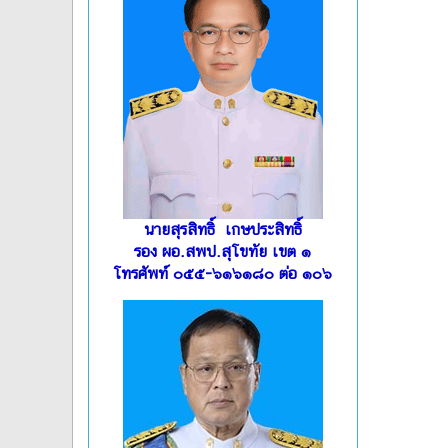
นายสุรสิทธิ์ เกษประสิทธิ์
รอง ผอ.สพป.สุโขทัย เขต ๑
โทรศัพท์ ๐๕๕-๖๑๖๑๘๐ ต่อ ๑๐๖