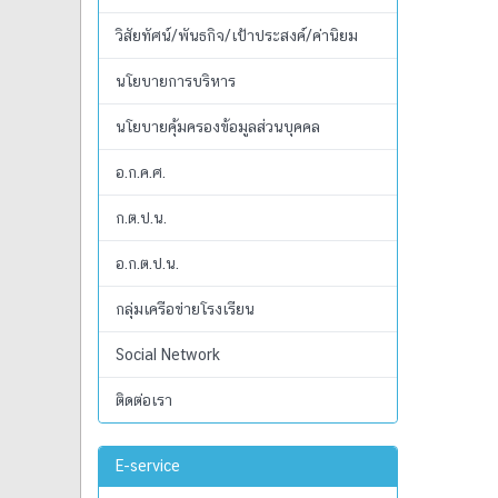
วิสัยทัศน์/พันธกิจ/เป้าประสงค์/ค่านิยม
นโยบายการบริหาร
นโยบายคุ้มครองข้อมูลส่วนบุคคล
อ.ก.ค.ศ.
ก.ต.ป.น.
อ.ก.ต.ป.น.
กลุ่มเครือข่ายโรงเรียน
Social Network
ติดต่อเรา
E-service