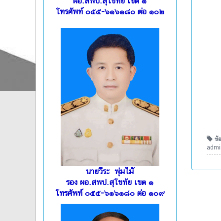
ผอ.สพป.สุโขทัย เขต ๑
โทรศัพท์ ๐๕๕-๖๑๖๑๘๐ ต่อ ๑๐๒
ข้อ
admin
นายวีระ พุ่มไม้
รอง ผอ.สพป.สุโขทัย เขต ๑
โทรศัพท์ ๐๕๕-๖๑๖๑๘๐ ต่อ ๑๐๙