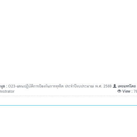
มูล :
O23-แผนปฏิบัติการป้องกันการทุจริต ประจำปีงบประมาณ พ.ศ. 2569
เผยแพร่โดย 
istrator
View :
7