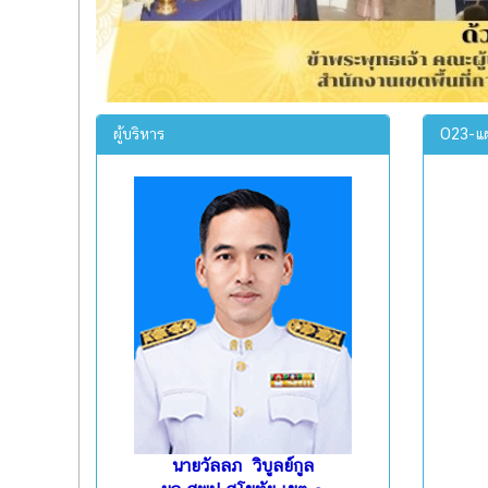
ผู้บริหาร
O23-แผ
นายวัลลภ วิบูลย์กูล