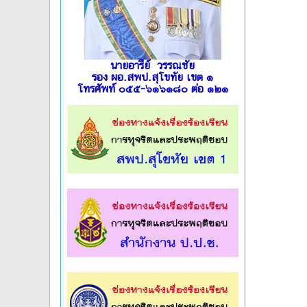
นายอารีย์ วรรณชัย
รอง ผอ.สพป.สุโขทัย เขต ๑
โทรศัพท์ ๐๕๕-๖๑๖๑๘๐ ต่อ ๑๒๑
l
l
l
l
l
l