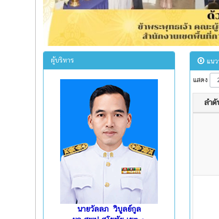
ผู้บริหาร
แนวป
แสดง
ลำดับ
นายวัลลภ วิบูลย์กูล