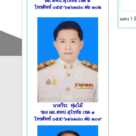
ผอ.สพป.สุโขทัย เขต ๑
โทรศัพท์ ๐๕๕-๖๑๖๑๘๐ ต่อ ๑๐๒
แสดง 1 ถ
นายวีระ พุ่มไม้
รอง ผอ.สพป.สุโขทัย เขต ๑
โทรศัพท์ ๐๕๕-๖๑๖๑๘๐ ต่อ ๑๐๙