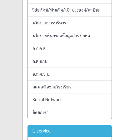
วิสัยทัศน์/พันธกิจ/เป้าประสงค์/ค่านิยม
นโยบายการบริหาร
นโยบายคุ้มครองข้อมูลส่วนบุคคล
อ.ก.ค.ศ.
ก.ต.ป.น.
อ.ก.ต.ป.น.
กลุ่มเครือข่ายโรงเรียน
Social Network
ติดต่อเรา
E-service