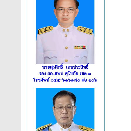
นายสุรสิทธิ์ เกษประสิทธิ์
รอง ผอ.สพป.สุโขทัย เขต ๑
โทรศัพท์ ๐๕๕-๖๑๖๑๘๐ ต่อ ๑๐๖