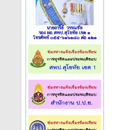
นายอารีย์ วรรณชัย
รอง ผอ.สพป.สุโขทัย เขต ๑
โทรศัพท์ ๐๕๕-๖๑๖๑๘๐ ต่อ ๑๒๑
l
l
l
l
l
l